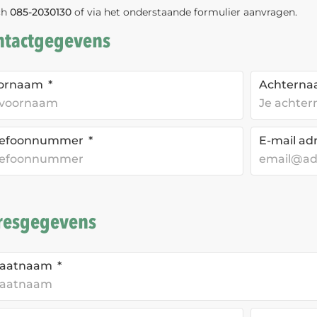
sch
085-2030130
of via het onderstaande formulier aanvragen.
ntactgegevens
ornaam
Achtern
lefoonnummer
E-mail ad
resgegevens
raatnaam