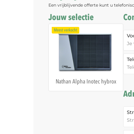
Een vrijblijvende offerte kunt u telefoni
Jouw selectie
Co
Meest verkocht
Vo
Te
Nathan Alpha Inotec hybrox
Ad
St