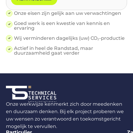
Onze eisen zijn gelijk aan uw verwachtingen
Goed werk is een kwestie van kennis en
ervaring
Wij verminderen dagelijks (uw) CO₂-productie
Actief in heel de Randstad, maar
duurzaamheid gaat verder
Onze werkwijze kenmerkt zich door meedenken
en duurzaam denken. Bij elk project proberen we
uw wensen zo verantwoord en toekomstgericht
mogelijk te vervullen.
Particulier
Za