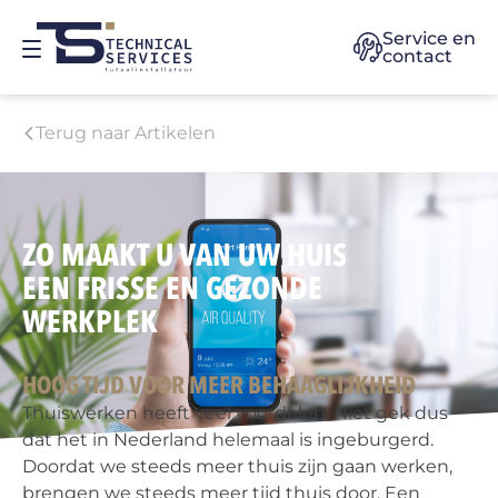
Service en
contact
Terug naar Artikelen
ZO MAAKT U VAN UW HUIS
EEN FRISSE EN GEZONDE
WERKPLEK
HOOG TIJD VOOR MEER BEHAAGLIJKHEID
Thuiswerken heeft veel voordelen. Niet gek dus
dat het in Nederland helemaal is ingeburgerd.
Doordat we steeds meer thuis zijn gaan werken,
brengen we steeds meer tijd thuis door. Een