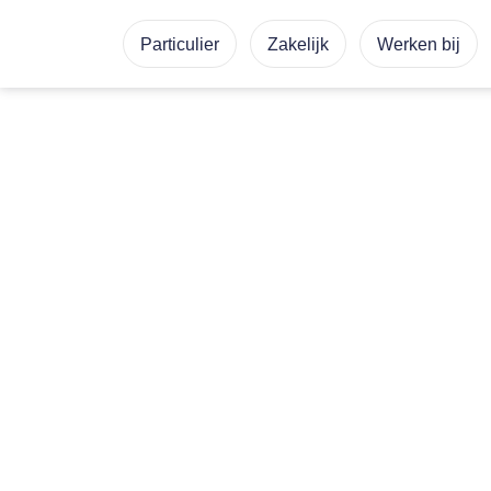
Particulier
Zakelijk
Werken bij
Expertises
Expertises
Sectoren
Sectoren
ZAKELIJK
ZAKELIJK