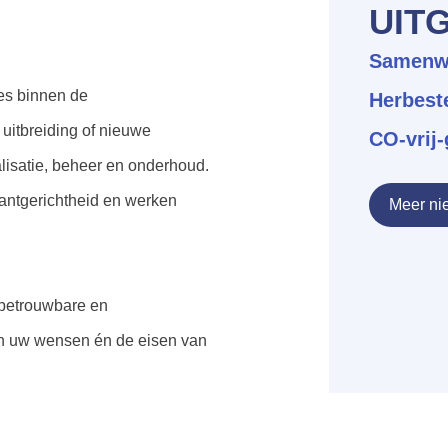
UIT
Samenw
ses binnen de
Herbest
, uitbreiding of nieuwe
CO-vrij-
ealisatie, beheer en onderhoud.
antgerichtheid en werken
Meer ni
betrouwbare en
an uw wensen én de eisen van