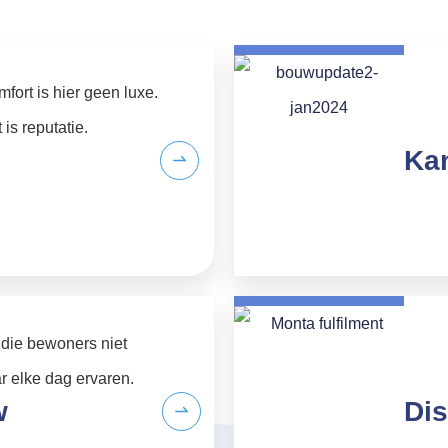
fort is hier geen luxe.
 is reputatie.
Ka
 die bewoners niet
r elke dag ervaren.
w
Dis