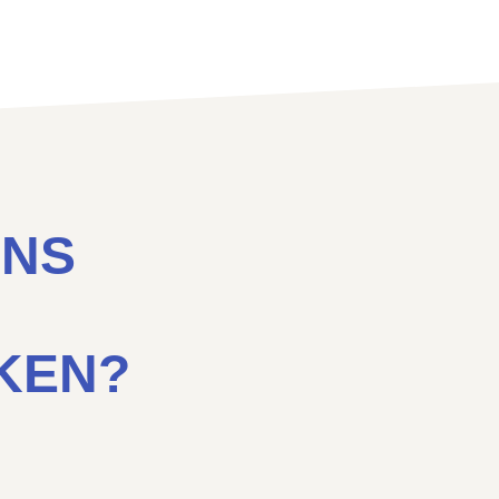
ONS
EN?​