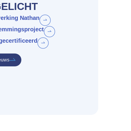
GELICHT
erking Nathan
emmingsproject
gecertificeerd
euws