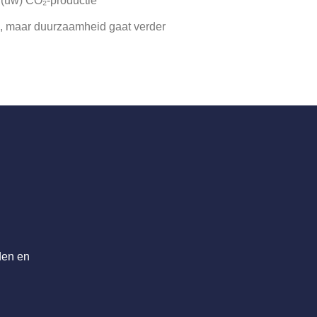
 (uw) CO₂-productie
d, maar duurzaamheid gaat verder
den en