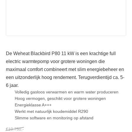
WEHEAT BLACKBIRD P80 11 KW
De Weheat Blackbird P80 11 kW is een krachtige full
electric warmtepomp voor grotere woningen die
maximaal comfort combineert met slim energiebeheer en
een uitzonderlijk hoog rendement. Terugverdientijd ca. 5-
6 jaar.
Volledig gasloos verwarmen en warm water produceren
Hoog vermogen, geschikt voor grotere woningen
Energieklasse A+++
Werkt met natuurlijk koudemiddel R290
Slimme software en monitoring op afstand
Alle voordelen en specificaties
€10.750,-