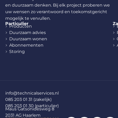
en duurzaam denken. Bij elk project proberen we
uw wensen zo verantwoord en toekomstgericht
mogelijk te vervullen.
Particulier
Za
Producten
Duurzaam advies
Duurzaam wonen
Abonnementen
Storing
info@technicalservices.nl
085 203 01 31 (zakelijk)
085 203 01 30 (particulier)
Maus Gatsonidesweg 8
2031 AG Haarlem