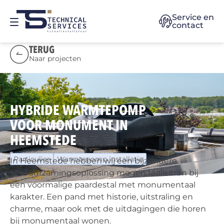
Service en
contact
TERUG
Naar projecten
HYBRIDE WARMTEPOMP
VOOR MONUMENT IN
HEEMSTEDE
Particulier
Warmtepomp installatie
In Heemstede hebben wij een bijzondere
verduurzamingsoplossing mogen realiseren bij
een voormalige paardestal met monumentaal
karakter. Een pand met historie, uitstraling en
charme, maar ook met de uitdagingen die horen
bij monumentaal wonen.