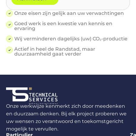
Onze eisen zijn gelijk aan uw verwachtingen
Goed werk is een kwestie van kennis en
ervaring
Wij verminderen dagelijks (uw) CO₂-productie
Actief in heel de Randstad, maar
duurzaamheid gaat verder
Onze werkwijze kenmerkt zich door meedenken
en duurzaam denken. Bij elk project proberen we
uw wensen zo verantwoord en toekomstgericht
mogelijk te vervullen.
Particulier
Za