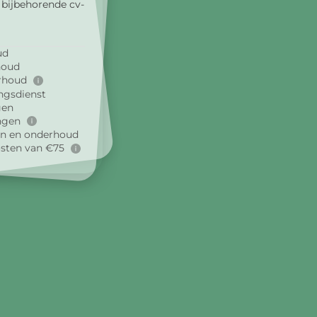
bijbehorende cv-
ud
houd
erhoud
ingsdienst
gen
ingen
gen en onderhoud
osten van €75