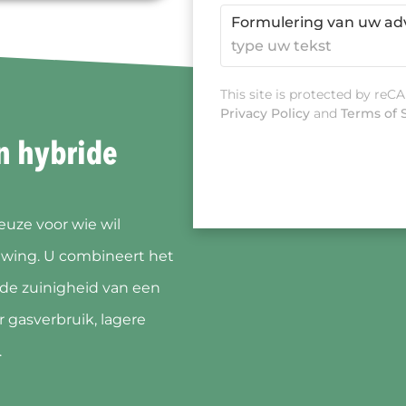
Formulering van uw ad
This site is protected by re
Privacy Policy
and
Terms of 
n hybride
uze voor wie wil
wing. U combineert het
de zuinigheid van een
 gasverbruik, lagere
.