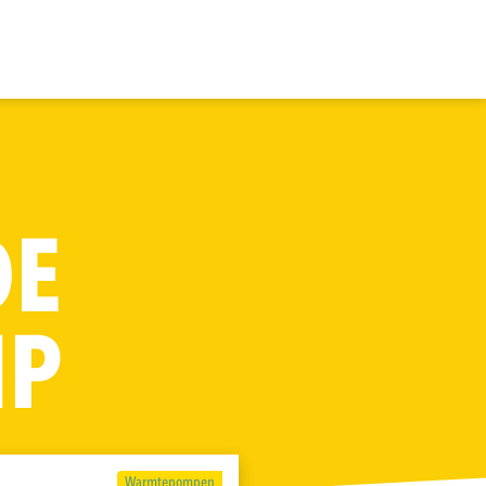
DE
MP
Warmtepompen