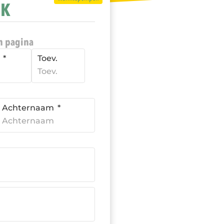
EK
n pagina
.
Toev.
Achternaam