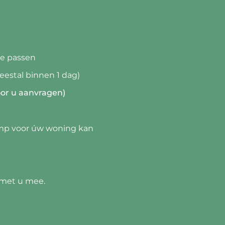
te passen
meestal binnen 1 dag)
voor u aanvragen)
mp voor úw woning kan
 met u mee.