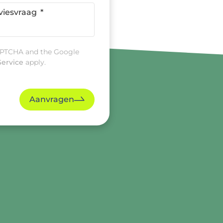
viesvraag
CAPTCHA and the Google
Service
apply.
Aanvragen