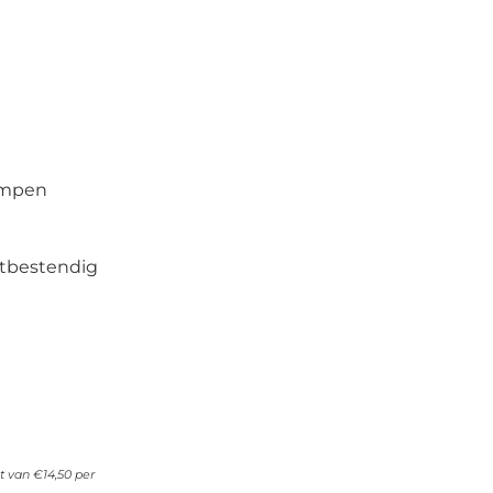
ompen
stbestendig
 van €14,50 per