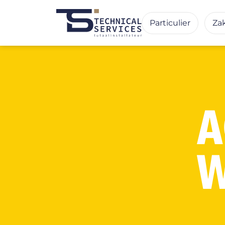
Particulier
Zak
A
W