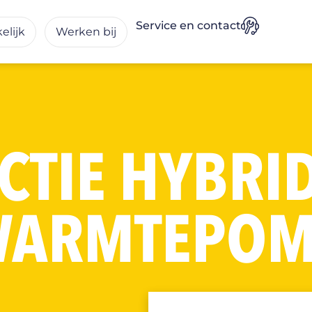
Service en
contact
elijk
Werken bij
CTIE HYBRI
ARMTEPO