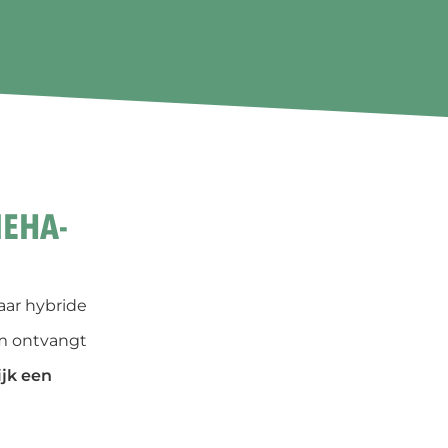
EHA-
aar hybride
om ontvangt
ijk een