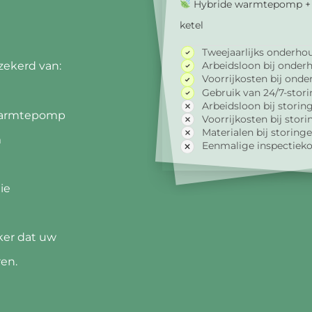
Hybride warmtepomp + 
ketel
Tweejaarlijks onderho
Arbeidsloon bij onder
zekerd van:
Voorrijkosten bij ond
Gebruik van 24/7-stor
Arbeidsloon bij storin
 warmtepomp
Voorrijkosten bij stor
Materialen bij storin
m
Eenmalige inspectiek
ie
ker dat uw
ren.