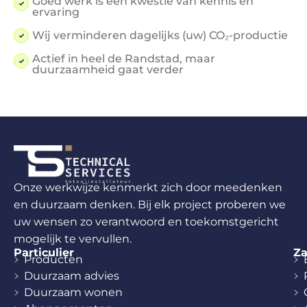
Goed werk is een kwestie van kennis en
ervaring
Wij verminderen dagelijks (uw) CO₂-productie
Actief in heel de Randstad, maar
duurzaamheid gaat verder
Onze werkwijze kenmerkt zich door meedenken
en duurzaam denken. Bij elk project proberen we
uw wensen zo verantwoord en toekomstgericht
mogelijk te vervullen.
Particulier
Za
Producten
Duurzaam advies
Duurzaam wonen