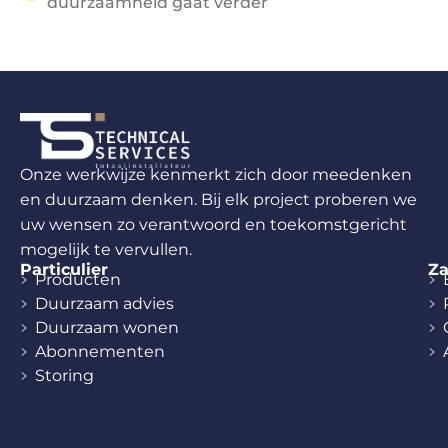
duurzaamheid gaat verder
Onze werkwijze kenmerkt zich door meedenken
en duurzaam denken. Bij elk project proberen we
uw wensen zo verantwoord en toekomstgericht
mogelijk te vervullen.
Particulier
Za
Producten
Duurzaam advies
Duurzaam wonen
Abonnementen
Storing